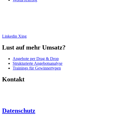
Ihre Experten zur Erstellung erfolgreicher Angebote. Mehr Umsatz,
weniger Aufwand. Analyse, Beratung, Umsetzung und
Angebotssoftware.
Linkedin
Xing
Lust auf mehr Umsatz?
Angebote per Drag & Drop
Strukturierte Angebotsanalyse
Trainings für Gewinnertypen
Kontakt
+49 (0)6446 – 8890 763
info@angebotsfabrik.de
Datenschutz