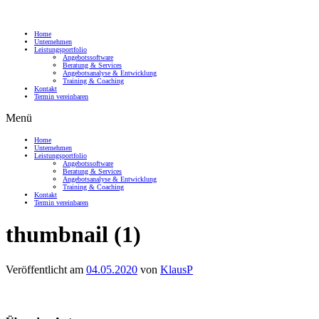
Home
Unternehmen
Leistungsportfolio
Angebotssoftware
Beratung & Services
Angebotsanalyse & Entwicklung
Training & Coaching
Kontakt
Termin vereinbaren
Menü
Home
Unternehmen
Leistungsportfolio
Angebotssoftware
Beratung & Services
Angebotsanalyse & Entwicklung
Training & Coaching
Kontakt
Termin vereinbaren
thumbnail (1)
Veröffentlicht am
04.05.2020
von
KlausP