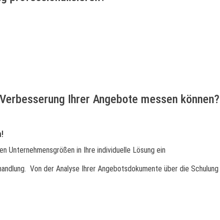
ie Verbesserung Ihrer Angebote messen können?
!
en Unternehmensgrößen in Ihre individuelle Lösung ein
rhandlung. Von der Analyse Ihrer Angebotsdokumente über die Schulung
eniger Aufwand. Analyse, Beratung, Umsetzung und Angebotssoftware.