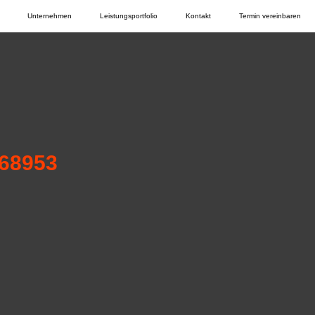
Unternehmen
Leistungsportfolio
Kontakt
Termin vereinbaren
268953