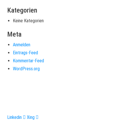
Kategorien
Keine Kategorien
Meta
Anmelden
Eintrags-Feed
Kommentar-Feed
WordPress.org
Ihre Experten zur Erstellung erfolgreicher Angebote. Mehr
Umsatz, weniger Aufwand. Analyse, Beratung, Umsetzung und
Angebotssoftware.
Linkedin
Xing