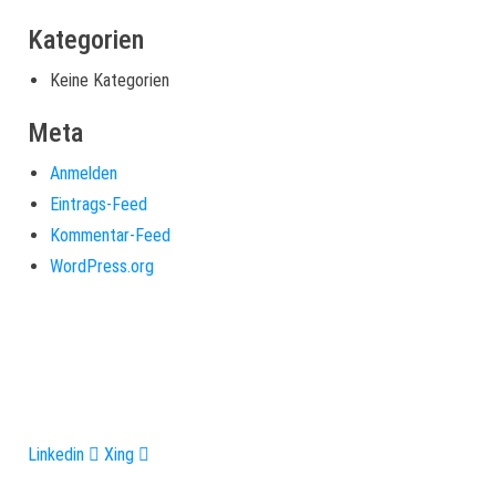
Kategorien
Keine Kategorien
Meta
Anmelden
Eintrags-Feed
Kommentar-Feed
WordPress.org
Ihre Experten zur Erstellung erfolgreicher Angebote. Mehr
Umsatz, weniger Aufwand. Analyse, Beratung, Umsetzung und
Angebotssoftware.
Linkedin
Xing