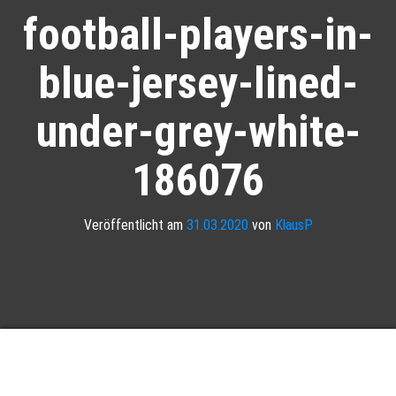
football-players-in-
blue-jersey-lined-
under-grey-white-
186076
Veröffentlicht am
31.03.2020
von
KlausP