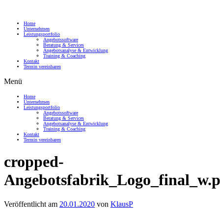
Home
Unternehmen
Leistungsportfolio
Angebotssoftware
Beratung & Services
Angebotsanalyse & Entwicklung
Training & Coaching
Kontakt
Termin vereinbaren
Menü
Home
Unternehmen
Leistungsportfolio
Angebotssoftware
Beratung & Services
Angebotsanalyse & Entwicklung
Training & Coaching
Kontakt
Termin vereinbaren
cropped-
Angebotsfabrik_Logo_final_w.
Veröffentlicht am
20.01.2020
von
KlausP