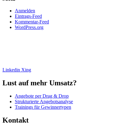
Anmelden
Eintrags-Feed
Kommentar-Feed
WordPress.org
Ihre Experten zur Erstellung erfolgreicher Angebote. Mehr Umsatz,
weniger Aufwand. Analyse, Beratung, Umsetzung und
Angebotssoftware.
Linkedin
Xing
Lust auf mehr Umsatz?
Angebote per Drag & Drop
Strukturierte Angebotsanalyse
Trainings für Gewinnertypen
Kontakt
+49 (0)6446 – 8890 763