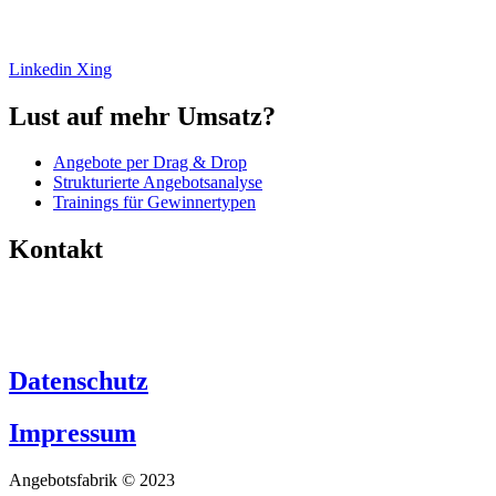
weniger Aufwand. Analyse, Beratung, Umsetzung und
Angebotssoftware.
Linkedin
Xing
Lust auf mehr Umsatz?
Angebote per Drag & Drop
Strukturierte Angebotsanalyse
Trainings für Gewinnertypen
Kontakt
+49 (0)6446 – 8890 763
info@angebotsfabrik.de
Datenschutz
Impressum
Angebotsfabrik © 2023