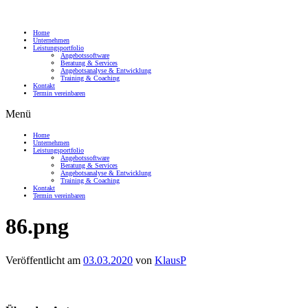
Home
Unternehmen
Leistungsportfolio
Angebotssoftware
Beratung & Services
Angebotsanalyse & Entwicklung
Training & Coaching
Kontakt
Termin vereinbaren
Menü
Home
Unternehmen
Leistungsportfolio
Angebotssoftware
Beratung & Services
Angebotsanalyse & Entwicklung
Training & Coaching
Kontakt
Termin vereinbaren
86.png
Veröffentlicht am
03.03.2020
von
KlausP