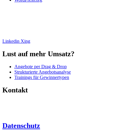
Ihre Experten zur Erstellung erfolgreicher Angebote. Mehr Umsatz,
weniger Aufwand. Analyse, Beratung, Umsetzung und
Angebotssoftware.
Linkedin
Xing
Lust auf mehr Umsatz?
Angebote per Drag & Drop
Strukturierte Angebotsanalyse
Trainings für Gewinnertypen
Kontakt
+49 (0)6446 – 8890 763
info@angebotsfabrik.de
Datenschutz