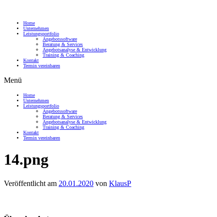
Home
Unternehmen
Leistungsportfolio
Angebotssoftware
Beratung & Services
Angebotsanalyse & Entwicklung
Training & Coaching
Kontakt
Termin vereinbaren
Menü
Home
Unternehmen
Leistungsportfolio
Angebotssoftware
Beratung & Services
Angebotsanalyse & Entwicklung
Training & Coaching
Kontakt
Termin vereinbaren
14.png
Veröffentlicht am
20.01.2020
von
KlausP