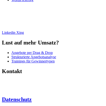
Ihre Experten zur Erstellung erfolgreicher Angebote. Mehr Umsatz,
weniger Aufwand. Analyse, Beratung, Umsetzung und
Angebotssoftware.
Linkedin
Xing
Lust auf mehr Umsatz?
Angebote per Drag & Drop
Strukturierte Angebotsanalyse
Trainings für Gewinnertypen
Kontakt
+49 (0)6446 – 8890 763
info@angebotsfabrik.de
Datenschutz