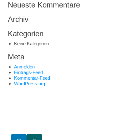
Neueste Kommentare
Archiv
Kategorien
Keine Kategorien
Meta
Anmelden
Eintrags-Feed
Kommentar-Feed
WordPress.org
Ihre Experten zur Erstellung erfolgreicher Angebote. Mehr
Umsatz, weniger Aufwand. Analyse, Beratung,
Umsetzung und Angebotssoftware.