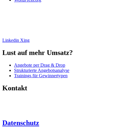
Ihre Experten zur Erstellung erfolgreicher Angebote. Mehr Umsatz,
weniger Aufwand. Analyse, Beratung, Umsetzung und
Angebotssoftware.
Linkedin
Xing
Lust auf mehr Umsatz?
Angebote per Drag & Drop
Strukturierte Angebotsanalyse
Trainings für Gewinnertypen
Kontakt
+49 (0)6446 – 8890 763
info@angebotsfabrik.de
Datenschutz