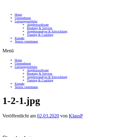
Home
Unternehmen
Leistungsportfolio
Angebotssoftware
Beratung & Services
Angebotsanalyse & Entwicklung
Training & Coaching
Kontakt
Termin vereinbaren
Menü
Home
Unternehmen
Leistungsportfolio
Angebotssoftware
Beratung & Services
Angebotsanalyse & Entwicklung
Training & Coaching
Kontakt
Termin vereinbaren
1-2-1.jpg
Veröffentlicht am
02.03.2020
von
KlausP